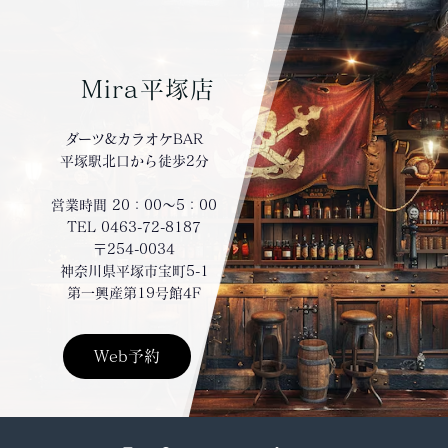
Mira平塚店
ダーツ&カラオケBAR
平塚駅北口から徒歩2分
営業時間 20：00～5：00
TEL 0463-72-8187
〒254-0034
神奈川県平塚市宝町5-1
第一興産第19号館4F
Web予約