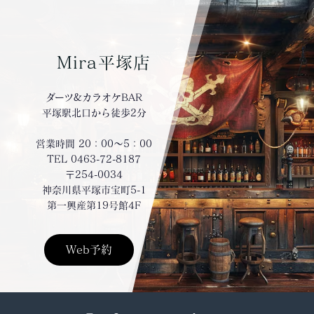
Mira平塚店
ダーツ&カラオケBAR
平塚駅北口から徒歩2分
営業時間 20：00～5：00
TEL 0463-72-8187
〒254-0034
神奈川県平塚市宝町5-1
第一興産第19号館4F
Web予約